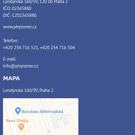
Londýnská 160/39, 120 00 Praha 2
IČO: 02365880
DIČ: CZ02365880
www.phytomer.cz
Telefon:
+420 234 716 521, +420 234 716 504
E-mail:
info@phytomer.cz
MAPA
Londýnská 160/39, Praha 2
Externí obsah je blokován
Volbami soukromí
Přejete si načíst externí obsah?