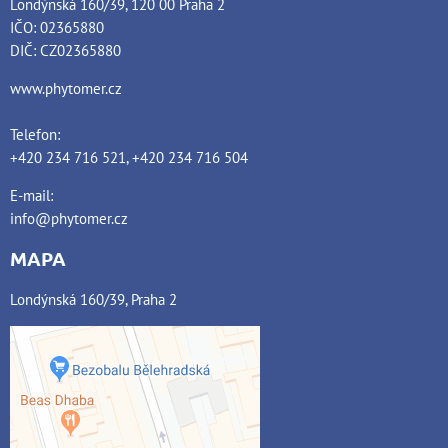
Londýnská 160/39, 120 00 Praha 2
IČO: 02365880
DIČ: CZ02365880
www.phytomer.cz
Telefon:
+420 234 716 521, +420 234 716 504
E-mail:
info@phytomer.cz
MAPA
Londýnská 160/39, Praha 2
Externí obsah je blokován
Volbami soukromí
Přejete si načíst externí obsah?