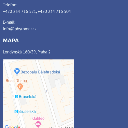
Telefon:
+420 234 716 521, +420 234 716 504
E-mail:
info@phytomer.cz
MAPA
Londýnská 160/39, Praha 2
Externí obsah je blokován
Volbami soukromí
Přejete si načíst externí obsah?
Povolit jednou
Povolit a zapamatovat -
souhlas s druhem cookie: