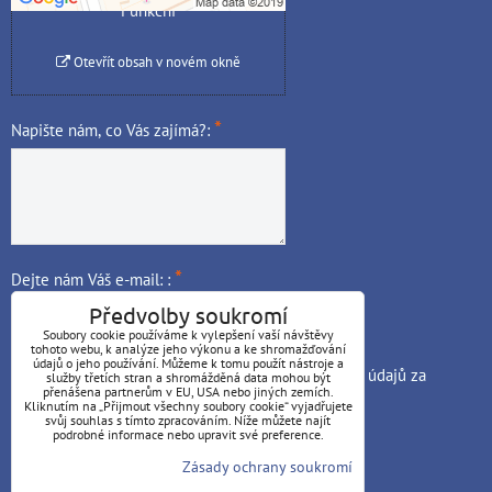
Funkční
Otevřít obsah v novém okně
*
Napište nám, co Vás zajímá?:
*
Dejte nám Váš e-mail: :
Předvolby soukromí
Soubory cookie používáme k vylepšení vaší návštěvy
tohoto webu, k analýze jeho výkonu a ke shromažďování
údajů o jeho používání. Můžeme k tomu použít nástroje a
Odesláním souhlasím se
zpracováním osobních údajů
za
služby třetích stran a shromážděná data mohou být
přenášena partnerům v EU, USA nebo jiných zemích.
*
účelem odeslání odpovědi na moji otázku.
Kliknutím na „Přijmout všechny soubory cookie“ vyjadřujete
svůj souhlas s tímto zpracováním. Níže můžete najít
Odeslat
podrobné informace nebo upravit své preference.
Zásady ochrany soukromí
VŠEOBECNÉ OBCHODNÍ PODMÍNKY