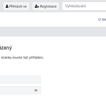
Přihlásit se
Registrace
O N
ázaný
 stránky musíte být přihlášen.