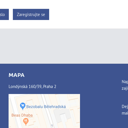
slo
Zaregistrujte se
MAPA
Nap
Londýnská 160/39, Praha 2
zaj
Dej
Externí obsah je blokován
mai
Volbami soukromí
Přejete si načíst externí obsah?