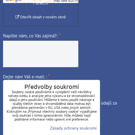
Funkční
Otevřít obsah v novém okně
*
Napište nám, co Vás zajímá?:
*
Dejte nám Váš e-mail: :
Předvolby soukromí
Soubory cookie používáme k vylepšení vaší návštěvy
tohoto webu, k analýze jeho výkonu a ke shromažďování
údajů o jeho používání. Můžeme k tomu použít nástroje a
Odesláním souhlasím se
zpracováním osobních údajů
za
služby třetích stran a shromážděná data mohou být
přenášena partnerům v EU, USA nebo jiných zemích.
*
účelem odeslání odpovědi na moji otázku.
Kliknutím na „Přijmout všechny soubory cookie“ vyjadřujete
svůj souhlas s tímto zpracováním. Níže můžete najít
Odeslat
podrobné informace nebo upravit své preference.
Zásady ochrany soukromí
VŠEOBECNÉ OBCHODNÍ PODMÍNKY