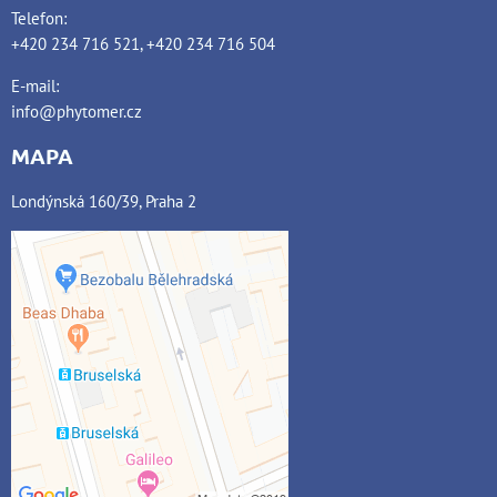
Telefon:
+420 234 716 521, +420 234 716 504
E-mail:
info@phytomer.cz
MAPA
Londýnská 160/39, Praha 2
Externí obsah je blokován
Volbami soukromí
Přejete si načíst externí obsah?
Povolit jednou
Povolit a zapamatovat -
souhlas s druhem cookie: