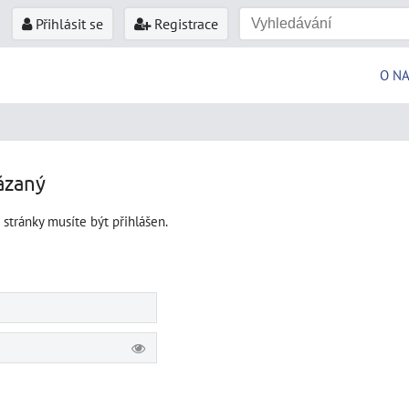
Přihlásit se
Registrace
O N
ázaný
 stránky musíte být přihlášen.