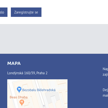
slo
Zaregistrujte se
MAPA
Nap
Londýnská 160/39, Praha 2
zaj
Dej
Externí obsah je blokován
mai
Volbami soukromí
Přejete si načíst externí obsah?