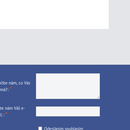
ište nám, co Vás
*
ímá?:
te nám Váš e-
*
l: :
Odesláním souhlasím