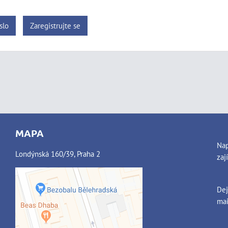
slo
Zaregistrujte se
MAPA
Nap
Londýnská 160/39, Praha 2
zaj
Dej
Externí obsah je blokován
mai
Volbami soukromí
Přejete si načíst externí obsah?