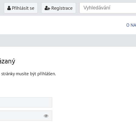
Přihlásit se
Registrace
O N
ázaný
 stránky musíte být přihlášen.