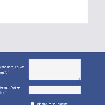
ište nám, co Vás
*
ímá?:
te nám Váš e-
*
l: :
Odesláním souhlasím