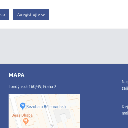
slo
Zaregistrujte se
MAPA
Nap
Londýnská 160/39, Praha 2
zaj
Dej
Externí obsah je blokován
mai
Volbami soukromí
Přejete si načíst externí obsah?