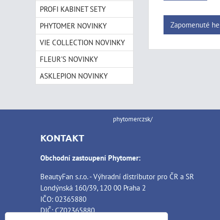
PROFI KABINET SETY
Zapomenuté he
PHYTOMER NOVINKY
VIE COLLECTION NOVINKY
FLEUR'S NOVINKY
ASKLEPION NOVINKY
phytomerczsk/
KONTAKT
Obchodní zastoupení Phytomer:
BeautyFan s.r.o. - Výhradní distributor pro ČR a SR
Londýnská 160/39, 120 00 Praha 2
IČO: 02365880
DIČ: CZ02365880