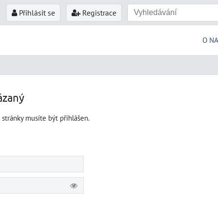
Přihlásit se
Registrace
O N
ázaný
 stránky musíte být přihlášen.