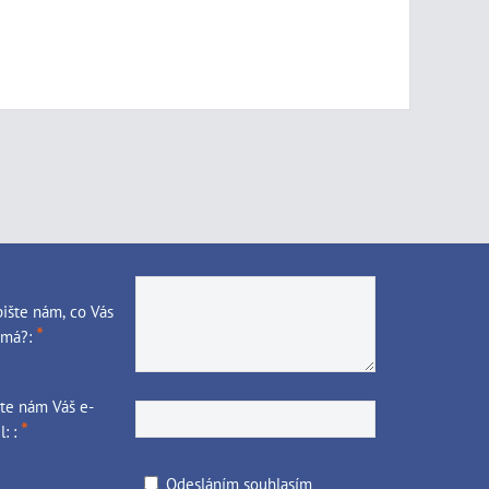
ište nám, co Vás
*
ímá?:
te nám Váš e-
*
l: :
Odesláním souhlasím