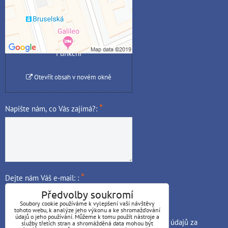
Povolit jednou
Povolit a zapamatovat -
souhlas s druhem cookie:
Funkční
Otevřít obsah v novém okně
*
Napište nám, co Vás zajímá?:
*
Dejte nám Váš e-mail: :
Předvolby soukromí
Soubory cookie používáme k vylepšení vaší návštěvy
tohoto webu, k analýze jeho výkonu a ke shromažďování
údajů o jeho používání. Můžeme k tomu použít nástroje a
Odesláním souhlasím se
zpracováním osobních údajů
za
služby třetích stran a shromážděná data mohou být