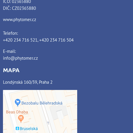
IČO: 02365880
DIČ: CZ02365880
www.phytomer.cz
Telefon:
+420 234 716 521, +420 234 716 504
E-mail:
info@phytomer.cz
MAPA
Londýnská 160/39, Praha 2
Externí obsah je blokován
Volbami soukromí
Přejete si načíst externí obsah?